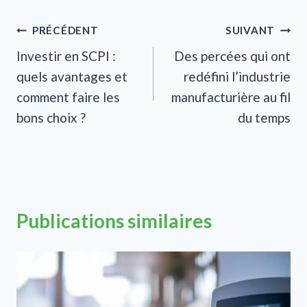
Navigation
PRÉCÉDENT
SUIVANT
Investir en SCPI :
Des percées qui ont
de
quels avantages et
redéfini l’industrie
l’article
comment faire les
manufacturière au fil
bons choix ?
du temps
Publications similaires