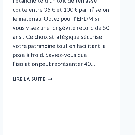
l’étanchéité d’un toit de terrasse
coûte entre 35 € et 100 € par m² selon
le matériau. Optez pour l’EPDM si
vous visez une longévité record de 50
ans ! Ce choix stratégique sécurise
votre patrimoine tout en facilitant la
pose à froid. Saviez-vous que
l’isolation peut représenter 40…
PRIX
LIRE LA SUITE
ÉTANCHÉITÉ
TOITURE
TERRASSE
:
LES
TARIFS
2026