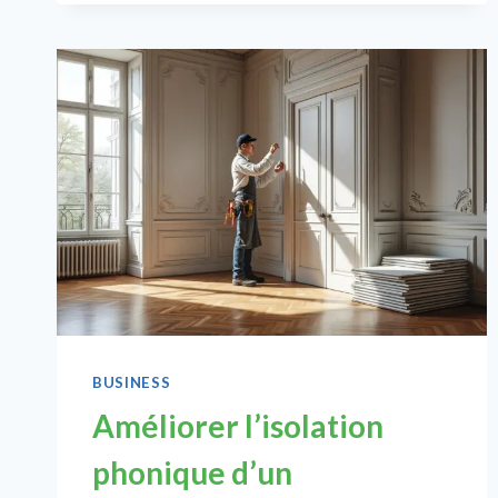
VOTRE
PREMIER
SALON
PROFESSIONNEL
DU
BÂTIMENT
BUSINESS
Améliorer l’isolation
phonique d’un