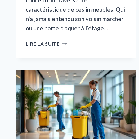
conception traversante
caractéristique de ces immeubles. Qui
n’a jamais entendu son voisin marcher
ou une porte claquer à l’étage…
AMÉLIORER
LIRE LA SUITE
L’ISOLATION
PHONIQUE
D’UN
APPARTEMENT
HAUSSMANNIEN
ANCIEN :
MURS,
PARQUET
ET
FENÊTRES