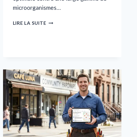
microorganismes…
ANIOS
LIRE LA SUITE
X
SPRAY
750
ML
:
VOTRE
ALLIÉ
DÉSINFECTANT
PROFESSIONNEL