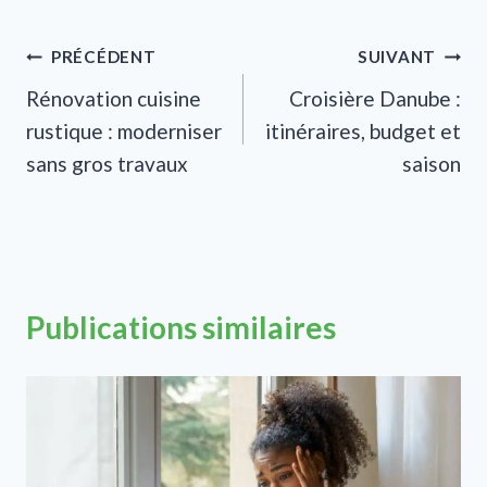
Navigation
PRÉCÉDENT
SUIVANT
Rénovation cuisine
Croisière Danube :
de
rustique : moderniser
itinéraires, budget et
l’article
sans gros travaux
saison
Publications similaires