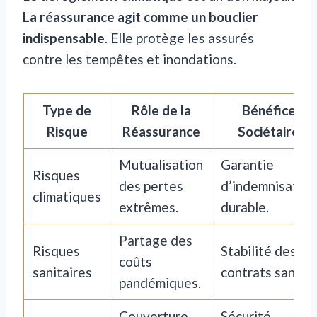
La réassurance agit comme un bouclier
indispensable
. Elle protège les assurés
contre les tempêtes et inondations.
Type de
Rôle de la
Bénéfice
Risque
Réassurance
Sociétaire
Mutualisation
Garantie
Risques
des pertes
d’indemnisation
climatiques
extrêmes.
durable.
Partage des
Risques
Stabilité des
coûts
sanitaires
contrats santé.
pandémiques.
Couverture
Sécurité