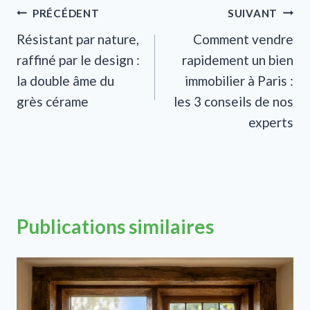
Navigation
PRÉCÉDENT
SUIVANT
Résistant par nature,
Comment vendre
de
raffiné par le design :
rapidement un bien
l’article
la double âme du
immobilier à Paris :
grès cérame
les 3 conseils de nos
experts
Publications similaires