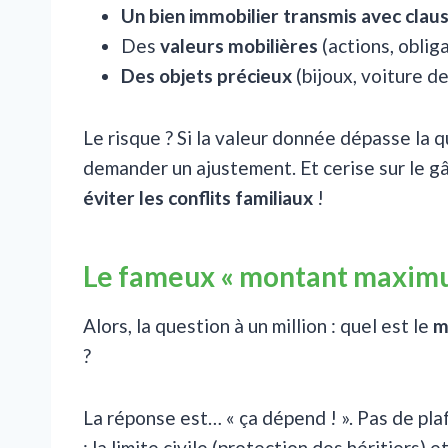
Un bien immobilier transmis avec claus
Des
valeurs mobilières
(actions, oblig
Des objets précieux
(bijoux, voiture de
Le risque ? Si la valeur donnée dépasse la q
demander un ajustement. Et cerise sur le g
éviter les conflits familiaux
!
Le fameux « montant maximum 
Alors, la question à un million : quel est le
m
?
La réponse est… « ça dépend ! ». Pas de pl
: la limite civile (protection des héritiers) e