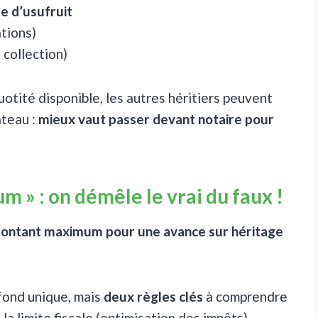
e d’usufruit
ations)
 collection)
uotité disponible, les autres héritiers peuvent
âteau :
mieux vaut passer devant notaire pour
» : on démêle le vrai du faux !
ontant maximum pour une avance sur héritage
afond unique, mais
deux règles clés
à comprendre
t la limite fiscale (optimisation des impôts).