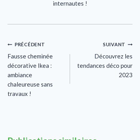
internautes !
Navigation
PRÉCÉDENT
SUIVANT
Fausse cheminée
Découvrez les
de
décorative Ikea :
tendances déco pour
l’article
ambiance
2023
chaleureuse sans
travaux !