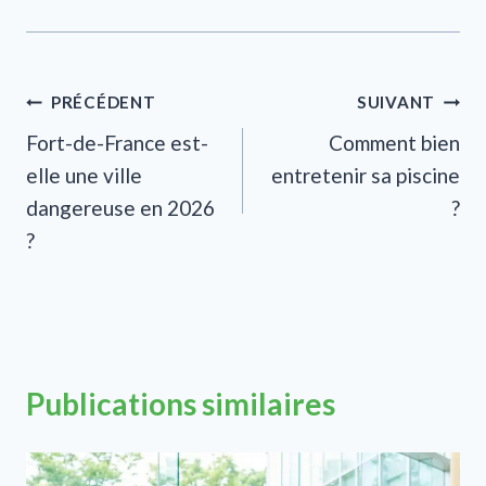
Navigation
PRÉCÉDENT
SUIVANT
Fort-de-France est-
Comment bien
de
elle une ville
entretenir sa piscine
l’article
dangereuse en 2026
?
?
Publications similaires