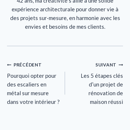
42 ans, ma créativité s’allie à une solide
expérience architecturale pour donner vie à
des projets sur-mesure, en harmonie avec les
envies et besoins de mes clients.
Navigation
PRÉCÉDENT
SUIVANT
Pourquoi opter pour
Les 5 étapes clés
de
des escaliers en
d’un projet de
l’article
métal sur mesure
rénovation de
dans votre intérieur ?
maison réussi