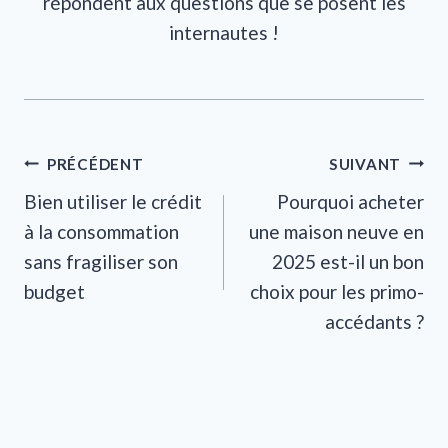
répondent aux questions que se posent les
internautes !
Navigation
PRÉCÉDENT
SUIVANT
Bien utiliser le crédit
Pourquoi acheter
de
à la consommation
une maison neuve en
l’article
sans fragiliser son
2025 est-il un bon
budget
choix pour les primo-
accédants ?