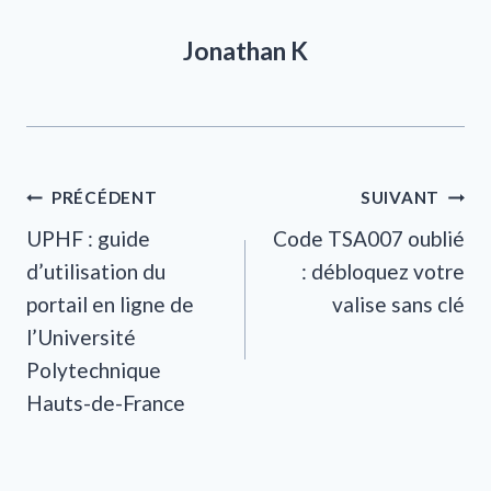
Jonathan K
Navigation
PRÉCÉDENT
SUIVANT
UPHF : guide
Code TSA007 oublié
de
d’utilisation du
: débloquez votre
l’article
portail en ligne de
valise sans clé
l’Université
Polytechnique
Hauts-de-France