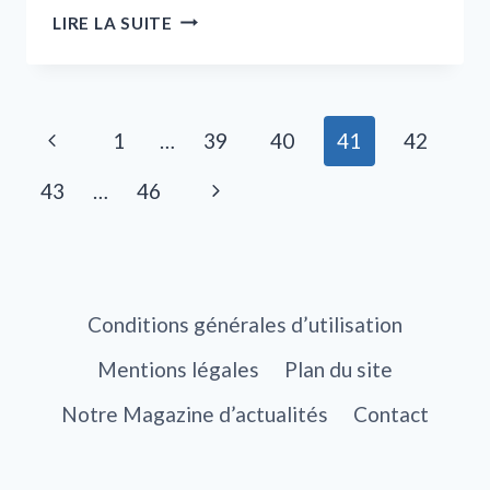
COMMENT
LIRE LA SUITE
RÉUSSIR
SON
INVESTISSEMENT
DANS
Navigation
Page
1
…
39
40
41
42
L’IMMOBILIER
LOCATIF
de
précédente
Page
43
…
46
EN
page
SUISSE ?
suivante
Conditions générales d’utilisation
Mentions légales
Plan du site
Notre Magazine d’actualités
Contact