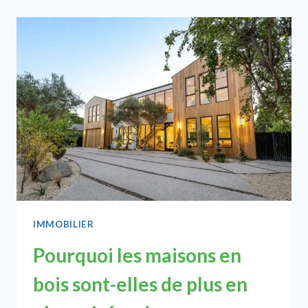
DE
MESURE
3D
DE
BÂTIMENTS
POUR
LA
RÉNOVATION
ET
LA
GESTION
DU
PATRIMOINE
IMMOBILIER
Pourquoi les maisons en
bois sont-elles de plus en