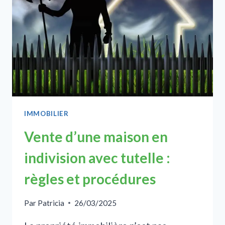
DANS
L’IMMOBILIER
EN
2025
?
IMMOBILIER
Vente d’une maison en
indivision avec tutelle :
règles et procédures
Par
Patricia
26/03/2025