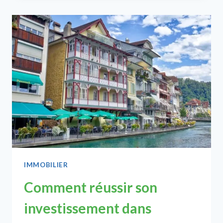
DES
INFORMATIONS
CADASTRALES :
TOUT
CE
QU’IL
FAUT
SAVOIR
IMMOBILIER
Comment réussir son
investissement dans