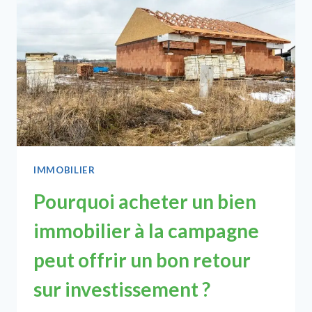
ELLES
DE
PLUS
EN
PLUS
PRISÉES
DANS
L’IMMOBILIER
DURABLE
?
IMMOBILIER
Pourquoi acheter un bien
immobilier à la campagne
peut offrir un bon retour
sur investissement ?