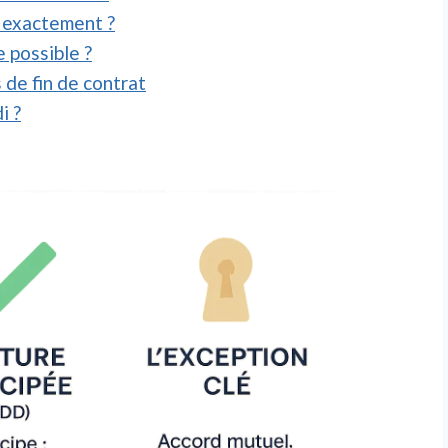
e exactement ?
e possible ?
de fin de contrat
i ?