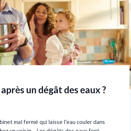
près un dégât des eaux ?
obinet mal fermé qui laisse l’eau couler dans
 chez un voisin… Les dégâts des eaux font