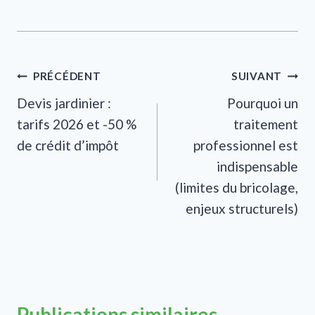
Navigation
PRÉCÉDENT
SUIVANT
Devis jardinier :
Pourquoi un
de
tarifs 2026 et -50 %
traitement
l’article
de crédit d’impôt
professionnel est
indispensable
(limites du bricolage,
enjeux structurels)
Publications similaires