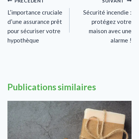
Navigation
PRÉCÉDENT
SUIVANT
L’importance cruciale
Sécurité incendie :
de
d’une assurance prêt
protégez votre
l’article
pour sécuriser votre
maison avec une
hypothèque
alarme !
Publications similaires