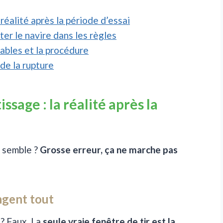
réalité après la période d’essai
er le navire dans les règles
lables et la procédure
de la rupture
sage : la réalité après la
s semble ?
Grosse erreur, ça ne marche pas
angent tout
 ? Faux. La
seule vraie fenêtre de tir est la