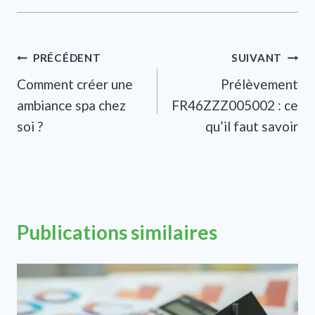
Navigation
PRÉCÉDENT
SUIVANT
Comment créer une
Prélèvement
de
ambiance spa chez
FR46ZZZ005002 : ce
l’article
soi ?
qu’il faut savoir
Publications similaires